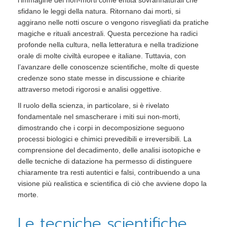
l’immagine dei non-morti come entità sovrannaturali che
sfidano le leggi della natura. Ritornano dai morti, si
aggirano nelle notti oscure o vengono risvegliati da pratiche
magiche e rituali ancestrali. Questa percezione ha radici
profonde nella cultura, nella letteratura e nella tradizione
orale di molte civiltà europee e italiane. Tuttavia, con
l’avanzare delle conoscenze scientifiche, molte di queste
credenze sono state messe in discussione e chiarite
attraverso metodi rigorosi e analisi oggettive.
Il ruolo della scienza, in particolare, si è rivelato
fondamentale nel smascherare i miti sui non-morti,
dimostrando che i corpi in decomposizione seguono
processi biologici e chimici prevedibili e irreversibili. La
comprensione del decadimento, delle analisi isotopiche e
delle tecniche di datazione ha permesso di distinguere
chiaramente tra resti autentici e falsi, contribuendo a una
visione più realistica e scientifica di ciò che avviene dopo la
morte.
Le tecniche scientifiche